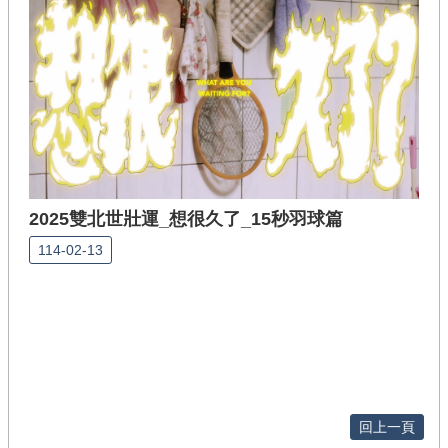
2025雙北世壯運_想很久了_15秒羽球篇
114-02-13
回上一頁