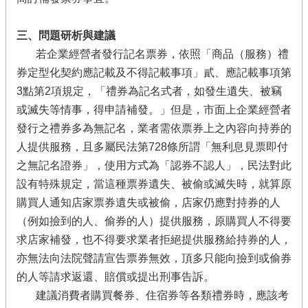
三、問題研析與建議
若企業經營者發行記名票券，依照「商品（服務）禮
券定型化契約應記載及不得記載事項」貳、應記載事項第
3
點第2
項規定，「禮券為記名式者，如發生遺失、被竊
或滅失等情事，得申請補發。」但是，市面上企業經營者
發行之禮券多為無記名，業者需依票券上之內容向持券的
人提供服務，且多屬民法第728
條所謂「無利息見票即付
之無記名證券」，使用方式為「認券不認人」，民法對此
設有特殊規定，當這種票券遺失、被偷或滅失時，就算原
購買人通知店家票券遺失或被偷
，店家仍應對持券的人
（例如撿到的人、偷券的人）提供服務，原購買人不得要
求店家補發，也不得要求業者拒絕提供服務給持券的人，
亦無法向法院聲請宣告票券無效，頂多只能向撿到或偷券
的人等請求返還、賠償或提出刑事告訴。
建議消費者購買餐券、住宿券等各類禮券時，應該考