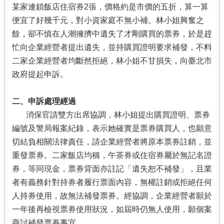
某家連鎖飯店住宿券2
張，價格約是市價的五折，算一算
便宜了好幾千元，對小資家庭不無小補。林小姐興奮之
餘，卻不慎在人潮擁擠中遺失了才剛購買的票券
，於是趕
忙向企業經營者提出遺失，並持購買證明要求補發，不料
二家企業經營者均斷然拒絕，林小姐不甘損失，向臺北市
政府提起申訴。
二、申訴處理經過
消保官請雙方出席協調，林小姐提出購買證明、票券
編號及警局報案紀錄，表示她確實是票券購買人，也願意
切結負相關法律責任，請企業經營者將原本票券註銷，並
重發票券。二家飯店均稱，午茶券或住宿券屬於無記名證
券，等同現金，票券背面亦註記「遺失恕不補發」，且業
者有義務針對持券者履行票面內容，無權註銷或拒絕任何
人持券使用，故無法補發票券。經協調，企業經營者願於
一年後再檢視票
券使用狀況，如屆時仍無人使用，願個案
商討補發票券事宜。