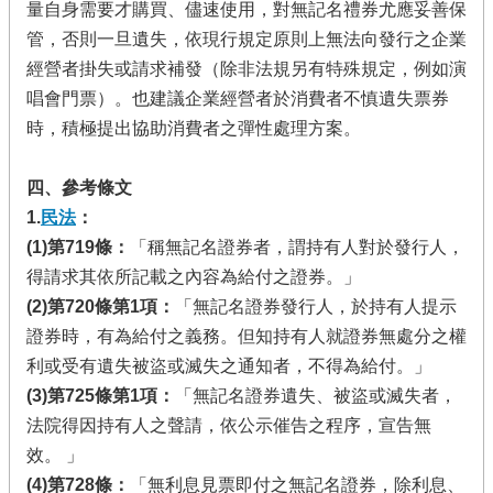
量自身需要才購買、儘速使用，對無記名禮券尤應妥善保
管，否則一旦遺失，依現行規定原則上無法向發行之企業
經營者掛失或請求補發（除非法規另有特殊規定，例如演
唱會門票）。也建議企業經營者於消費者不慎遺失票券
時，積極提出協助消費者之彈性處理方案。
四、參考
條文
1.
民法
：
(1)
第719
條：
「稱無記名證券者，謂持有人對於發行人，
得請求其依所記載之內容為給付之證券。」
(2)
第720
條第1
項：
「無記名證券發行人，於持有人提示
證券時，有為給付之義務。但知持有人就證券無處分之權
利或受有遺失被盜或滅失之通知者，不得為給付。」
(3)
第725
條第1
項：
「無記名證券遺失、被盜或滅失者，
法院
得因持有人之聲請，依公示催告之程序，宣告無
效。
」
(4)
第728
條：
「無利息見票即付之無記名證券，除利息、