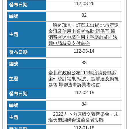
112-03-26
82
「哆奇玩具」訂單未出貨 北市府邀
金流及信用卡業者協助 消保官:籲
消費者速申請信用卡爭議款或向法
院申請核發支付命令
112-03-14
83
臺北市政府公布111年度消費申訴
案件統計結果 蝦皮、富胖達及動視
暴雪 蟬聯遭申訴業者榜首
112-02-19
84
「2022吉卜力原版交響音樂會」末
場大型調解會議前業者失聯
112-01-18