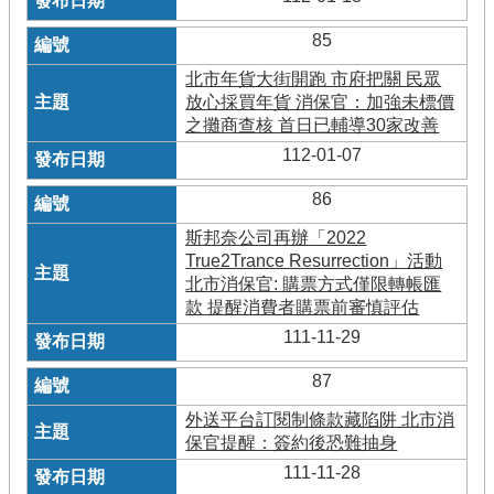
85
北市年貨大街開跑 市府把關 民眾
放心採買年貨 消保官：加強未標價
之攤商查核 首日已輔導30家改善
112-01-07
86
斯邦奈公司再辦「2022
True2Trance Resurrection」活動
北市消保官: 購票方式僅限轉帳匯
款 提醒消費者購票前審慎評估
111-11-29
87
外送平台訂閱制條款藏陷阱 北市消
保官提醒：簽約後恐難抽身
111-11-28