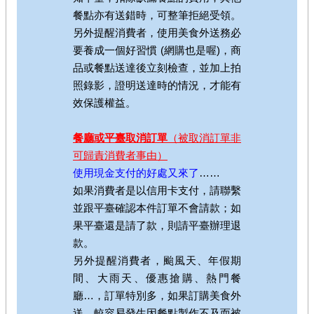
餐點亦有送錯時，可整筆拒絕受領。
另外提醒消費者，使用美食外送務必
要養成一個好習慣 (網購也是喔)，商
品或餐點送達後立刻檢查，並加上拍
照錄影，證明送達時的情況，才能有
效保護權益。
餐廳或平臺取消訂單
（被取消訂單非
可歸責消費者事由）
使用現金支付的好處又來了
……
如果消費者是以信用卡支付，請聯繫
並跟平臺確認本件訂單不會請款；如
果平臺還是請了款，則請平臺辦理退
款。
另外提醒消費者，颱風天、年假期
間、大雨天、優惠搶購、熱門餐
廳…，訂單特別多，如果訂購美食外
送，較容易發生因餐點製作不及而被