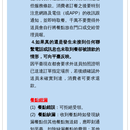
些服務條款。消費者訂餐之後要特別
注意網路及電信（或APP）的收訊跟
通知，並即時取餐。千萬不要覺得外
送員會自行將餐點放在門口或交給管
理員喔。
4.如果真的還是發生未接到任何聯
繫電話或訊息也未取到餐卻被請款的
情形，可向平臺反映。
因平臺現在都會要求外送員拍照證明
已送達訂單指定場所，若後續確認外
送員未確實到達，消費者可要求退
款。
餐點錯漏
(1)
餐點錯誤
：可拒絕受領。
(2)
餐點缺漏
：收到餐點時如發現缺
漏餐點但其他餐點無送錯，應即刻通
知平臺，扣除缺漏餐點的費用；其他