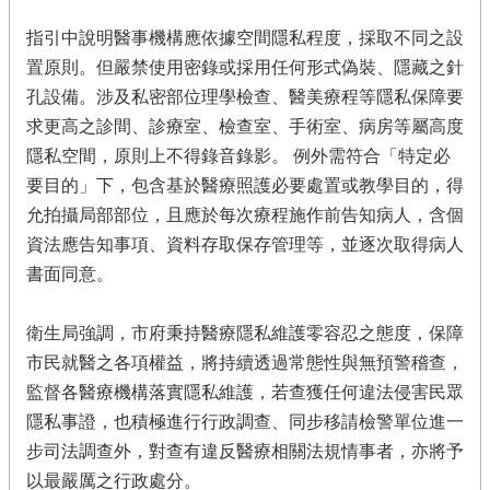
指引中說明醫事機構應依據空間隱私程度，採取不同之設
置原則。但嚴禁使用密錄或採用任何形式偽裝、隱藏之針
孔設備。涉及私密部位理學檢查、醫美療程等隱私保障要
求更高之診間、診療室、檢查室、手術室、病房等屬高度
隱私空間，原則上不得錄音錄影。 例外需符合「特定必
要目的」下，包含基於醫療照護必要處置或教學目的，得
允拍攝局部部位，且應於每次療程施作前告知病人，含個
資法應告知事項、資料存取保存管理等，並逐次取得病人
書面同意。
衛生局強調，市府秉持醫療隱私維護零容忍之態度，保障
市民就醫之各項權益，將持續透過常態性與無預警稽查，
監督各醫療機構落實隱私維護，若查獲任何違法侵害民眾
隱私事證，也積極進行行政調查、同步移請檢警單位進一
步司法調查外，對查有違反醫療相關法規情事者，亦將予
以最嚴厲之行政處分。