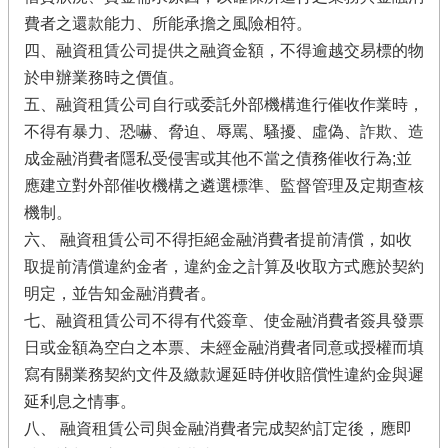
費者之還款能力、所能承擔之風險相符。
四、融資租賃公司提供之融資金額，不得逾越交易標的物
於申辦業務時之價值。
五、融資租賃公司自行或委託外部機構進行催收作業時，
不得有暴力、恐嚇、脅迫、辱罵、騷擾、虛偽、詐欺、造
成金融消費者隱私受侵害或其他不當之債務催收行為;並
應建立對外部催收機構之遴選標準、監督管理及定期查核
機制。
六、 融資租賃公司不得拒絕金融消費者提前清償，如收
取提前清償違約金者，違約金之計算及收取方式應於契約
明定，並告知金融消費者。
七、融資租賃公司不得有代簽章、使金融消費者簽具發票
日或金額為空白之本票、未經金融消費者同意或授權而填
寫有關業務契約文件及繳款遲延時併收賠償性違約金與遲
延利息之情事。
八、 融資租賃公司與金融消費者完成契約訂定後，應即