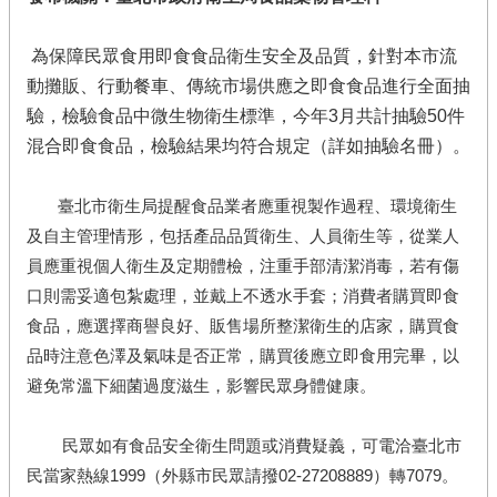
為保障民眾食用即食食品衛生安全及品質，針對本市流
動攤販、行動餐車、傳統市場供應之即食食品進行全面抽
驗，檢驗食品中微生物衛生標準，今年3月共計抽驗50件
混合即食食品，檢驗結果均符合規定（詳如抽驗名冊）。
臺北市衛生局提醒食品業者應重視製作過程、環境衛生
及自主管理情形，包括產品品質衛生、人員衛生等，從業人
員應重視個人衛生及定期體檢，注重手部清潔消毒，若有傷
口則需妥適包紮處理，並戴上不透水手套；消費者購買即食
食品，應選擇商譽良好、販售場所整潔衛生的店家，購買食
品時注意色澤及氣味是否正常，購買後應立即食用完畢，以
避免常溫下細菌過度滋生，影響民眾身體健康。
民眾如有食品安全衛生問題或消費疑義，可電洽臺北市
民當家熱線1999（外縣市民眾請撥02-27208889）轉7079。