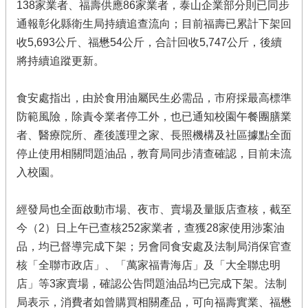
138家業者、福壽供應86家業者，泰山企業部分則已同步
通報彰化縣衛生局持續追查流向；目前福壽已累計下架回
收5,693公斤、福懋54公斤，合計回收5,747公斤，後續
將持續追蹤更新。
食安處指出，由於食用油屬民生必需品，市府採最高標準
防範風險，除責令業者停工外，也已通知校園午餐團膳業
者、醫療院所、產後護理之家、長照機構及社區據點全面
停止使用相關問題油品，教育局同步清查確認，目前未流
入校園。
經發局也全面啟動市場、夜市、賣場及量販店查核，截至
今（2）日上午已查核252家業者，查獲28家使用涉案油
品，均已督導完成下架；另會同食安處及法制局消保官查
核「全聯市政店」、「萬家福青海店」及「大全聯忠明
店」等3家賣場，確認公告問題油品均已完成下架。法制
局表示，消費者如曾購買相關產品，可向福壽實業、福懋