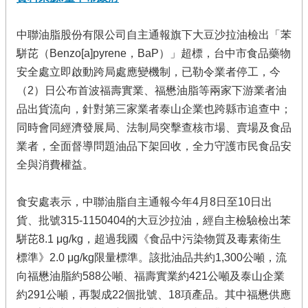
中聯油脂股份有限公司自主通報旗下大豆沙拉油檢出「苯
駢芘（Benzo[a]pyrene，BaP）」超標，台中市食品藥物
安全處立即啟動跨局處應變機制，已勒令業者停工，今
（2）日公布首波福壽實業、福懋油脂等兩家下游業者油
品出貨流向，針對第三家業者泰山企業也跨縣市追查中；
同時會同經濟發展局、法制局突擊查核市場、賣場及食品
業者，全面督導問題油品下架回收，全力守護市民食品安
全與消費權益。
食安處表示，中聯油脂自主通報今年4月8日至10日出
貨、批號315-1150404的大豆沙拉油，經自主檢驗檢出苯
駢芘8.1 μg/kg，超過我國《食品中污染物質及毒素衛生
標準》2.0 μg/kg限量標準。該批油品共約1,300公噸，流
向福懋油脂約588公噸、福壽實業約421公噸及泰山企業
約291公噸，再製成22個批號、18項產品。其中福懋供應