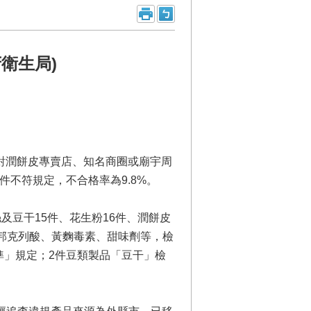
衛生局)
對潤餅皮專賣店、知名商圈或廟宇周
不符規定，不合格率為9.8%。
豆干15件、花生粉16件、潤餅皮
、邦克列酸、黃麴毒素、甜味劑等，檢
準」規定；2件豆類製品「豆干」檢