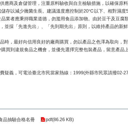
應商及倉儲管理，注重原料驗收與自主檢驗措施，以確保原料
儲存以減少黴菌生長。建議溫度應控制於20℃以下、相對濕度
食品業者應秉持職業道德，勿濫用食品添加物。由於豆干及豆腐
下，並採「先進先出」、「先到期先出」原則，以維持產品的新
時，最好向信用良好的廠商購買，勿以產品之色澤為取向，對
少購買到違規食品之機會，並優先選擇完整包裝產品，留意產品
，可電洽臺北市民當家熱線：1999(外縣市民眾請撥02-2720
祀食品抽驗合格名冊
pdf(86.26 KB)