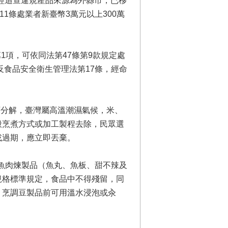
經追查違規產品來源為外縣市，已移
1條處業者新臺幣3萬元以上300萬
項，可依同法第47條第9款規定處
反食品安全衛生管理法第17條，經命
可分解，臺灣屬高溫潮濕氣候，米、
般烹煮方式或加工製程去除，民眾選
或過期，應立即丟棄。
魚肉煉製品（魚丸、魚板、甜不辣及
規格標準規定，食品中不得殘留，同
，烹調豆製品前可用溫水浸泡或汆