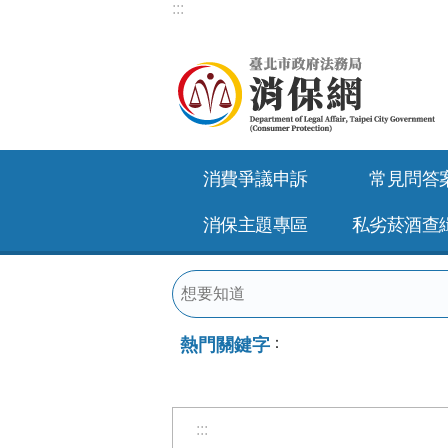
:::
跳到主要內容區塊
消費爭議申訴
常見問答
消保主題專區
私劣菸酒查
熱門關鍵字
:::