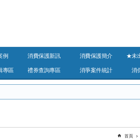
案例
消費保護新訊
消費保護簡介
★未
緝專區
禮券查詢專區
消爭案件統計
消
首頁