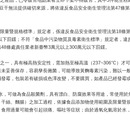
產品，已令販售地點業者立即下架不得販售，其中3件花生粉
豆干無法提供確切來源，將依違反食品安全衛生管理法第47條第1
量暨規格標準」規定者，係違反食品安全衛生管理法第18條第1
元以下罰鍰；不符「食品中污染物質及毒素衛生標準」規定者，違
48條處責任業者新臺幣3萬元以上300萬元以下罰鍰。
，具有極高熱安定性，需加熱至極高溫（237~306°C）才
若未妥善保存，容易孳長黴菌，可能導致黃麴毒素污染，難以一
濕發霉，包裝若有破損或色澤改變，不要購買，如產品已經發霉
水，可做為食品殺菌劑，具有漂白、防腐效果等用途，常使用於
、干絲、麵腸）之加工過程，依據食品添加物使用範圍及限量暨
。食用過量可能會引起頭痛、嘔吐等症狀；由於過氧化氫溶於水