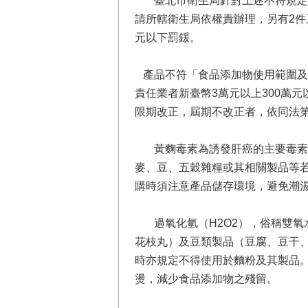
臺北市衛生局針對上述不符規定之
請所轄衛生局依權責辦理，另有2件
元以下罰鍰。
產品不符「食品添加物使用範圍及限
責任業者新臺幣3萬元以上300萬
限期改正，屆期不改正者，依同法第
黃麴毒素為誘發肝癌的主要毒素之一
麥、豆、五穀雜糧或其相關製品等
購時須注意產品儲存環境，避免潮
過氧化氫（H2O2），俗稱雙氧
花枝丸）及豆類製品（豆腐、豆干
時亦規定不得使用於麵粉及其製品
燙，減少食品添加物之殘留。