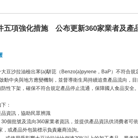
五項強化措施 公布更新360家業者及產品
署
沙拉油檢出苯(a)駢芘（Benzo(a)pyrene，BaP）不
啟動中央與地方應變機制，並督導衛生局持續追查產品流向，目前
預防性下架，確保不符合規定產品停止流通，保障國人食品安全
如下：
產品資訊，協助民眾辨識
品、30個批號及流向360家業者資訊，並提供產品資訊供消費者可
家，或產品外包裝標示負責廠商洽詢。