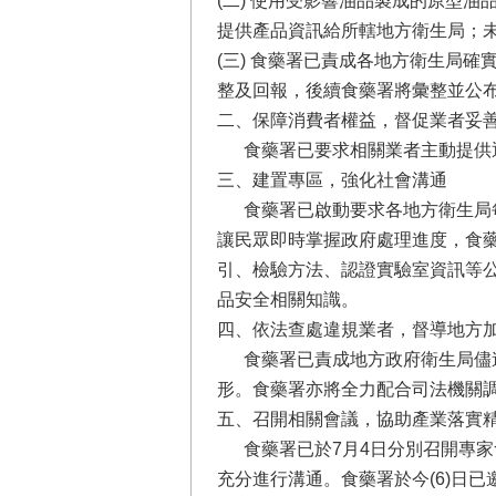
(二) 使用受影響油品製成的原型油
提供產品資訊給所轄地方衛生局；
(三) 食藥署已責成各地方衛生局
整及回報，後續食藥署將彙整並公
二、保障消費者權益，督促業者妥
食藥署已要求相關業者主動提供退
三、建置專區，強化社會溝通
食藥署已啟動要求各地方衛生局每
讓民眾即時掌握政府處理進度，食
引、檢驗方法、認證實驗室資訊等
品安全相關知識。
四、依法查處違規業者，督導地方
食藥署已責成地方政府衛生局儘速
形。食藥署亦將全力配合司法機關
五、召開相關會議，協助產業落實
食藥署已於7月4日分別召開專家
充分進行溝通。食藥署於今(6)日