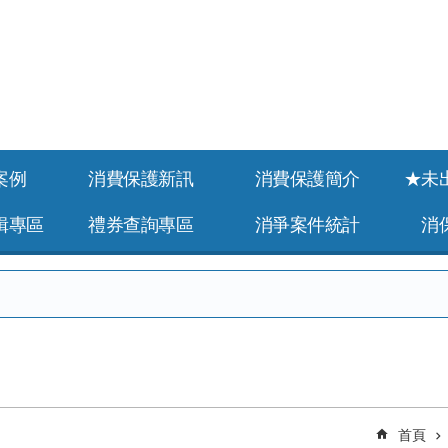
案例
消費保護新訊
消費保護簡介
★未
緝專區
禮券查詢專區
消爭案件統計
消
首頁