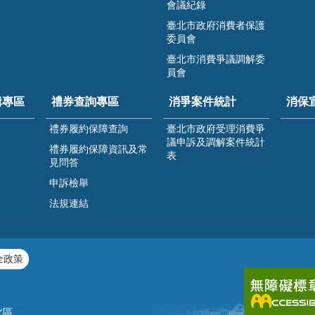
會議紀錄
臺北市政府消費者保護
委員會
臺北市消費爭議調解委
員會
緝專區
禮券查詢專區
消爭案件統計
消保
禮券履約保障查詢
臺北市政府受理消費爭
議申訴及調解案件統計
禮券履約保障資訊及常
表
見問答
申訴檢舉
法規連結
全政策
北區