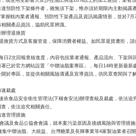
品，或使用受影響大豆沙拉油比例達20%以上的加工產品，業者須於
未達預防性下架條件者，雖無須下架，惟亦須於期限內主動揭露
確實掌握轄內業者通報、預防性下架產品及資訊揭露情形，並於7月
布相關產品資訊，協助民眾辨識。
善辦理退換貨
換貨方式及客服管道，保障消費者權益。如民眾退貨遭拒，請
日2次回報查核進度，內容包括業者通報、產品流向、下架與
藥署已於官方網站設置「中聯油脂案專區」，每日14時更新最新
公開於專區，並提供相關風險溝通及宣導資訊，供民眾查閱與了
加速裁處
依食品安全衛生管理法(下稱食安法)辦理查核及裁處，依法追
調查，依法追究相關責任。
精進管理措施
會議及食品公協會會議，就本案污染原因及後續風險與管理措施
已邀集中聯油脂、大統益、台灣糖業及長輝事業等4家製油業者召