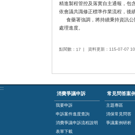
精進製程管控及落實自主通報，包含
依會議共識修正標準作業流程，後
食藥署強調，將持續秉持資訊公開
處理進度。
點閱數：
資料更新：115-07-07 10
17
:::
消費爭議申訴
常見問答案
我要申訴
主題專區
申訴案件進度查詢
消保常見問答
消費爭議申訴流程說明
爭議案例研析
表單下載