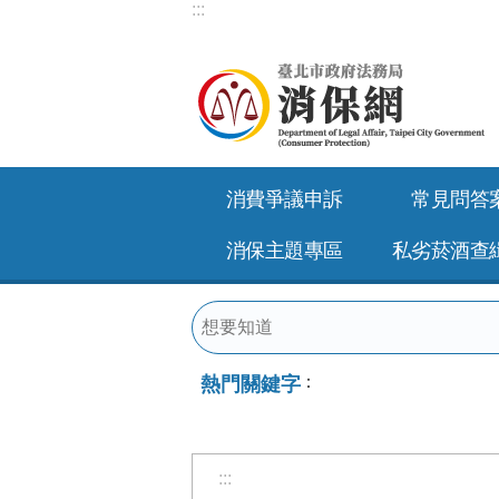
:::
跳到主要內容區塊
消費爭議申訴
常見問答
消保主題專區
私劣菸酒查
熱門關鍵字
:::