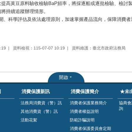
提高黃豆原料驗收檢驗BaP頻率，將採逐船或逐批檢驗、檢討
續將持續追蹤辦理情形。
、科學評估及依法處理原則，加速掌握產品流向，保障消費者
:19
資料檢視：115-07-07 10:19
資料維護：臺北市政府法務局
開啟
例
消費保護新訊
消費保護簡介
★未
法務局消費資（警）訊
消費者保護業務簡介
協商會
詢
其他消費資（警）訊
消費者權益說明
活動花絮
防範詐騙說明
消費者保護委員會定期