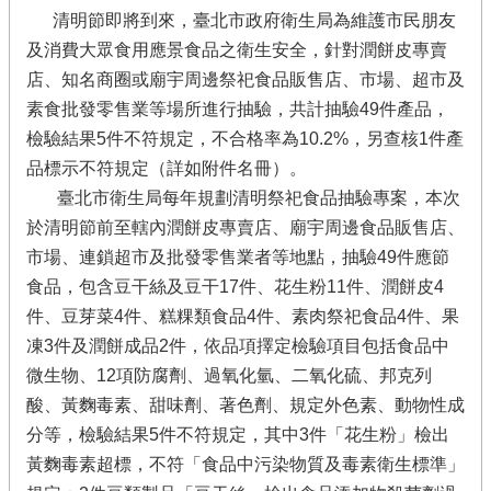
清明節即將到來，臺北市政府衛生局為維護市民朋友
及消費大眾食用應景食品之衛生安全，針對潤餅皮專賣
店、知名商圈或廟宇周邊祭祀食品販售店、市場、超市及
素食批發零售業等場所進行抽驗，共計抽驗49件產品，
檢驗結果5件不符規定，不合格率為10.2%，另查核1件產
品標示不符規定（詳如附件名冊）。
臺北市衛生局每年規劃清明祭祀食品抽驗專案，本次
於清明節前至轄內潤餅皮專賣店、廟宇周邊食品販售店、
市場、連鎖超市及批發零售業者等地點，抽驗49件應節
食品，包含豆干絲及豆干17件、花生粉11件、潤餅皮4
件、豆芽菜4件、糕粿類食品4件、素肉祭祀食品4件、果
凍3件及潤餅成品2件，依品項擇定檢驗項目包括食品中
微生物、12項防腐劑、過氧化氫、二氧化硫、邦克列
酸、黃麴毒素、甜味劑、著色劑、規定外色素、動物性成
分等，檢驗結果5件不符規定，其中3件「花生粉」檢出
黃麴毒素超標，不符「食品中污染物質及毒素衛生標準」