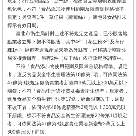
規定；2件豆類製品「豆干絲」檢出食品添加物殺菌劑過
氧化氫，不符「食品添加物使用範圍及限量暨規格標準」
規定；另查有1件「草仔粿（蘿蔔絲）」屬包裝食品惟未
標示有效日期。
臺北市衛生局針對上述不符規定之產品，已令販售地
點業者立即下架不得販售，其中4件（花生粉3件及草仔
粿1件）經追查違規產品來源為外縣市，已移請所轄衛生
局依權責辦理，另有2件（豆干絲）依行政程序調查中。
不符「食品添加物使用範圍及限量暨規格標準」規定
者，違反食品安全衛生管理法第18條第1項，可依同法第
47條第9款規定處負責業者新臺幣3萬元以上300萬元以下
罰鍰；不符「食品中污染物質及毒素衛生標準」規定者，
違反食品安全衛生管理法第17條，經命限期改正，屆期
不改正者，依同法第48條處新臺幣3萬元以上300萬元以
下罰鍰。標示不符食品安全衛生管理法第22條第1項規定
者，可依同法第47條第8款處責任業者新臺幣3萬元以上
300萬元以下罰鍰。