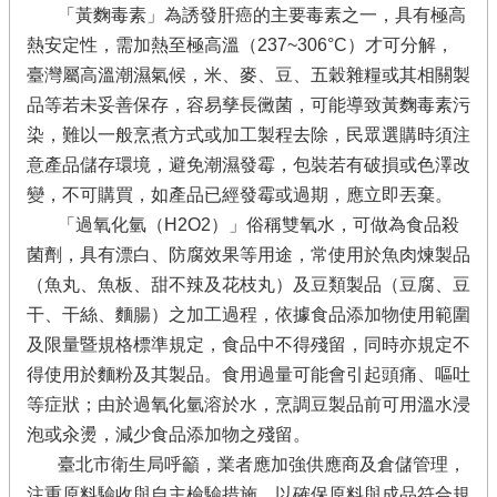
「黃麴毒素」為誘發肝癌的主要毒素之一，具有極高
熱安定性，需加熱至極高溫（237~306°C）才可分解，
臺灣屬高溫潮濕氣候，米、麥、豆、五穀雜糧或其相關製
品等若未妥善保存，容易孳長黴菌，可能導致黃麴毒素污
染，難以一般烹煮方式或加工製程去除，民眾選購時須注
意產品儲存環境，避免潮濕發霉，包裝若有破損或色澤改
變，不可購買，如產品已經發霉或過期，應立即丟棄。
「過氧化氫（H2O2）」俗稱雙氧水，可做為食品殺
菌劑，具有漂白、防腐效果等用途，常使用於魚肉煉製品
（魚丸、魚板、甜不辣及花枝丸）及豆類製品（豆腐、豆
干、干絲、麵腸）之加工過程，依據食品添加物使用範圍
及限量暨規格標準規定，食品中不得殘留，同時亦規定不
得使用於麵粉及其製品。食用過量可能會引起頭痛、嘔吐
等症狀；由於過氧化氫溶於水，烹調豆製品前可用溫水浸
泡或汆燙，減少食品添加物之殘留。
臺北市衛生局呼籲，業者應加強供應商及倉儲管理，
注重原料驗收與自主檢驗措施，以確保原料與成品符合規