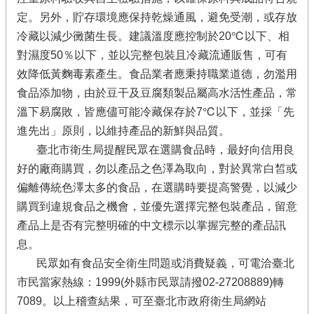
定。另外，貯存環境應保持乾燥通風，避免受潮，或存放
冷藏以減少黴菌生長。建議溫度應控制於20℃以下、相
對濕度50％以下，並以完整包裝且冷藏流通販售，可有
效降低黃麴毒素產生。食品業者應秉持職業道德，勿濫用
食品添加物，由於豆干及豆腐類製品屬高水活性產品，常
溫下易腐敗，皆應儘可能冷藏保存於7℃以下，並採「先
進先出」原則，以維持產品的新鮮與品質。
臺北市衛生局提醒民眾在選購食品時，最好向信用良
好的廠商購買，勿以產品之色澤為取向，對於異常白皙或
偏離傳統色澤太多的食品，在選購時要提高警覺，以減少
購買到違規食品之機會，並優先選擇完整包裝產品，留意
產品上是否有完整明確的中文標示以掌握完整的產品訊
息。
民眾如有食品安全衛生問題或消費疑義，可電洽臺北
市民當家熱線：1999(外縣市民眾請撥02-27208889)轉
7089。以上稽查結果，可至臺北市政府衛生局網站