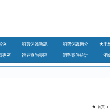
案例
消費保護新訊
消費保護簡介
★未
緝專區
禮券查詢專區
消爭案件統計
消
首頁