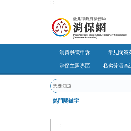
:::
跳到主要內容區塊
消費爭議申訴
常見問答
消保主題專區
私劣菸酒查
熱門關鍵字
:::