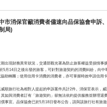
 中市消保官籲消費者儘速向品保協會申訴
制局)
期出現財務異常狀況，交通部觀光署為防止旅客權益受損情事擴
於5月14日之後出發的旅客，可針對旅遊契約的消費糾紛，向中
求退費或協助轉團；使用信用卡消費的消費者，亦可掌握時效申請信用
以威順旅行社為相對人提起的申訴案件共計2件。消保官表示，威
，其如與消費者訂有「旅遊契約」卻無法依約提供服務並辦理退
償事宜。品保協會已於5月18日發布公告，請與該旅行社有旅遊