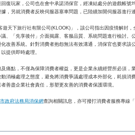
果回復玩家，公司也在會中承諾消保官，經凍結處分的遊戲帳號
證據，另就消費者反映伺服器塞車問題，已陸續加開伺服器進行
天下旅行社有限公司(KLOOK)」，該公司指出因疫情解封
爭議、「先享後付」介面揭露、客服品質、系統問題進行檢討。
優化改善系統。針對消費者抱怨無法有效溝通，消保官也要求該
，以提供即時處理。
痛點，不僅為保障消費者權益，更是企業永續經營所必須，業
被動消極處理之態度，避免將消費爭議處理成本外部化，耗損消
業者善盡企業社會責任，形塑更友善的消費者保護環境。
市政府法務局消保網
查詢相關訊息，亦可撥打消費者服務專線「1950