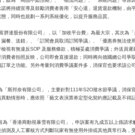
因，餘為「商品不如預期」、「物流問題」、「系統問題」等原
承諾將持續宣導及鼓勵消費者善用「安心退」退貨退款機制，由
狀態，同時也規劃一系列系統優化，以提升服務品質。
胖達股份有限公司」，以「加收平台費」為最大宗，其次為「
、漏餐、送錯」、「訂閱會員取消訂閱爭議」、「優惠券無法使
檢視有無違反SOP 及服務條款，積極妥處消費爭議；外送員
消費者拍照反映，公司即會直接退款；同時將向德國總公司爭取
消訂單之功能。另外考量到消費爭議案件多，消保官也要求該公
斯邦奈有限公司」，主要針對111年S2O潑水節爭議，消保
員異動情形時，應依照「藝文表演票券定型化契約應記載及不得
為「香港商動視暴雪有限公司」，申訴案有九成五以上係請求
統偵測及人工審核方式判斷玩家有無使用外掛或其他異常行為，