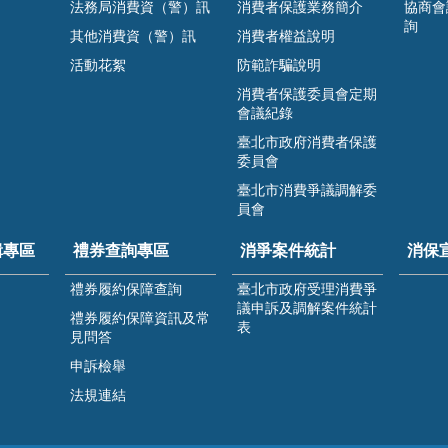
法務局消費資（警）訊
消費者保護業務簡介
協商會
詢
其他消費資（警）訊
消費者權益說明
活動花絮
防範詐騙說明
消費者保護委員會定期
會議紀錄
臺北市政府消費者保護
委員會
臺北市消費爭議調解委
員會
緝專區
禮券查詢專區
消爭案件統計
消保
禮券履約保障查詢
臺北市政府受理消費爭
議申訴及調解案件統計
禮券履約保障資訊及常
表
見問答
申訴檢舉
法規連結