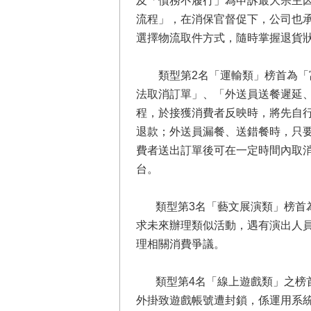
及「債務不履行」為申訴最大宗主
流程」，在消保官督促下，公司也
選擇物流取件方式，隨時掌握退貨
類型第2名「運輸類」榜首為「富
法取消訂單」、「外送員送餐遲延
程，於接獲消費者反映時，將先自行
退款；外送員漏餐、送錯餐時，只要
費者送出訂單後可在一定時間內取
台。
類型第3名「藝文展演類」榜首為「
求未來辦理類似活動，遇有演出人
理相關消費爭議。
類型第4名「線上遊戲類」之榜首
外掛致遊戲帳號遭封鎖，係運用系