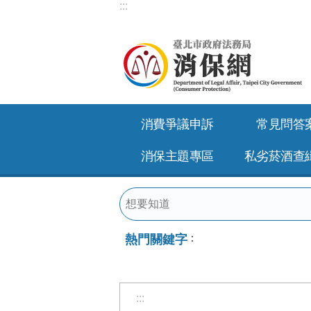
:::
跳到主要內容區塊
消費爭議申訴
常見問答
消保主題專區
私劣菸酒查
熱門關鍵字
:::