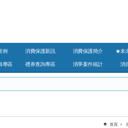
案例
消費保護新訊
消費保護簡介
★未
緝專區
禮券查詢專區
消爭案件統計
消
首頁