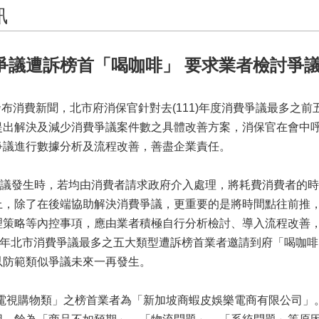
訊
爭議遭訴榜首「喝咖啡」 要求業者檢討爭
消費新聞，北市府消保官針對去(111)年度消費爭議最多之前
提出解決及減少消費爭議案件數之具體改善方案，消保官在會中
爭議進行數據分析及流程改善，善盡企業責任。
發生時，若均由消費者請求政府介入處理，將耗費消費者的時
上，除了在後端協助解決消費爭議，更重要的是將時間點往前推
理策略等內控事項，應由業者積極自行分析檢討、導入流程改善
1年北市消費爭議最多之五大類型遭訴榜首業者邀請到府「喝咖
以防範類似爭議未來一再發生。
視購物類」之榜首業者為「新加坡商蝦皮娛樂電商有限公司」