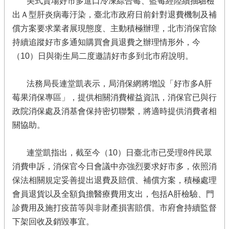
美式賣場好市多進口冷凍綜合莓、藍莓經陸續抽驗檢
出Ａ型肝炎病毒汙染，臺北市政府日前針對退費機制及補
償方案要求業者展現態度、主動積極辦理，北市消保官除
持續追蹤好市多通知購買會員退費之辦理情形外，今
（10）日與衛生局二度邀請好市多到北市府說明。
法務局長連堂凱表示，局消保網將增設「好市多A肝
莓果消保專區」，提供相關消費權益資訊，消保官已與行
政院消保處及消基會保持密切聯繫，將適時提供消費者相
關協助。
連堂凱指出，截至今（10）日臺北市已受理8件民眾
消費申訴，消保官今日會議中亦強烈要求好市多，依照消
保法相關規定妥善提出退費及賠償、補償方案，積極處理
會員退貨以及全額負擔醫療費用支出，包括A肝檢驗、門
診費用及施打疫苗等與非財產損害賠償。市府會持續監督
下架回收及銷毀事宜。