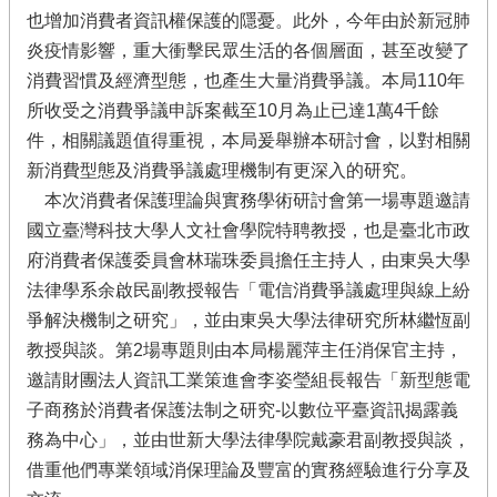
也增加消費者資訊權保護的隱憂。此外，今年由於新冠肺
炎疫情影響，重大衝擊民眾生活的各個層面，甚至改變了
消費習慣及經濟型態，也產生大量消費爭議。本局110年
所收受之消費爭議申訴案截至10月為止已達1萬4千餘
件，相關議題值得重視，本局爰舉辦本研討會，以對相關
新消費型態及消費爭議處理機制有更深入的研究。
本次消費者保護理論與實務學術研討會第一場專題邀請
國立臺灣科技大學人文社會學院特聘教授，也是臺北市政
府消費者保護委員會林瑞珠委員擔任主持人，由東吳大學
法律學系余啟民副教授報告「電信消費爭議處理與線上紛
爭解決機制之研究」，並由東吳大學法律研究所林繼恆副
教授與談。第2場專題則由本局楊麗萍主任消保官主持，
邀請財團法人資訊工業策進會李姿瑩組長報告「新型態電
子商務於消費者保護法制之研究-以數位平臺資訊揭露義
務為中心」，並由世新大學法律學院戴豪君副教授與談，
借重他們專業領域消保理論及豐富的實務經驗進行分享及