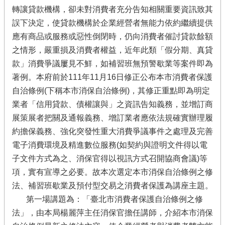
轉讓貸款機構，卻未對消費者充分告知相關重要資訊致其
誤下決定，使貸款機構於企業經營者無能力依約繼續提供
應有商品或服務或惡性倒閉時，仍向消費者催討貸款餘額
之情形，嚴重損及消費者權益，近年此類「假分期、真貸
款」消費爭議屢見不鮮，如補習班無預警歇業等案件即為
著例。本府前於111年11月16日修正公布本市消費者保護
自治條例(下稱本市消保自治條例)，其修正重點即為明定
業者「信用貸款、債權讓與」之資訊告知義務，並增訂商
展策展者把關及通報義務、增訂業者應依法規確實辦理履
約擔保義務、強化突發性重大消費爭議事件之處理及完善
電子消費環境及精進數位服務(如契約與證明文件得以電
子文件方式為之、消保官得以視訊方式召開協商會議)等
項，實有宣導之必要。故本次選定本市消保自治條例之修
法、補習班歇業及預付型交易之消費者保護為講座主題。
第一場講題為：「臺北市消費者保護自治條例之修
法」，由本局楊麗萍主任消保官擔任講師，介紹本市消保