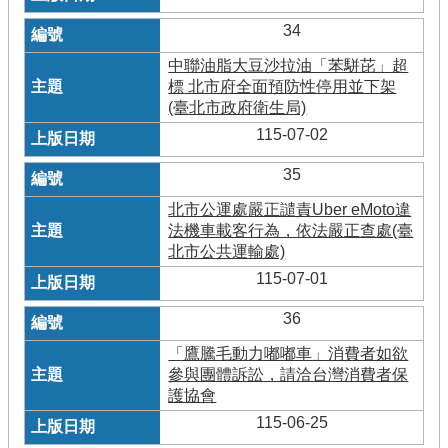
34
中聯油脂大豆沙拉油「苯駢芘」超
標 北市府全面預防性停用並下架
(臺北市政府衛生局)
115-07-02
35
北市公運處嚴正譴責Uber eMoto違
法機車載客行為，依法嚴正查處(臺
北市公共運輸處)
115-07-01
36
「鷹騰毛動力嘟嘟車」消費者如欲
參與團體訴訟，請洽台灣消費者保
護協會
115-06-25