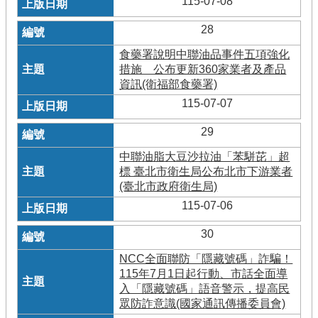
115-07-08
28
食藥署說明中聯油品事件五項強化
措施 公布更新360家業者及產品
資訊(衛福部食藥署)
115-07-07
29
中聯油脂大豆沙拉油「苯駢芘」超
標 臺北市衛生局公布北市下游業者
(臺北市政府衛生局)
115-07-06
30
NCC全面聯防「隱藏號碼」詐騙！
115年7月1日起行動、市話全面導
入「隱藏號碼」語音警示，提高民
眾防詐意識(國家通訊傳播委員會)