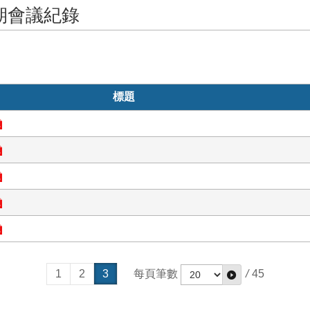
期會議紀錄
標題
1
2
3
每頁筆數
/
45