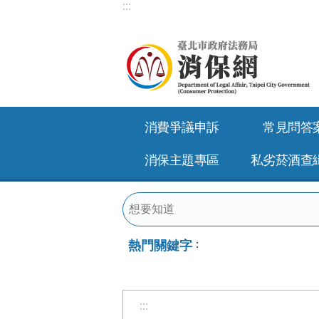
:::
跳到主要內容區塊
消費爭議申訴
常見問答
消保主題專區
私劣菸酒查
熱門關鍵字
:::